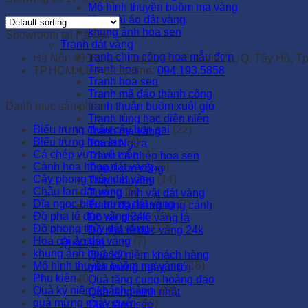
Mô hình thuyền buồm mạ vàng
Hoa cài áo dát vàng
khung ảnh hoa sen
Showroom tại Hà Nội
Tranh dát vàng
tranh chim công hoa mẫu đơn
Hà Nội: 499B Lạc Long Quân, P. Xuân La, Q. Tây Hồ, Tp
Tranh hoa
TP.HCM: Liên hệ hotline:
094.193.5858
Tranh hoa sen
Tranh mã đáo thành công
Danh mục sản phẩm
tranh thuận buồm xuôi gió
Tranh tùng hạc diên niên
Biểu trưng chậu cây bon sai
(22)
Tranh mạ vàng
Biểu trưng hoa lan
(4)
Tranh Ngựa
Cá chép vượt vũ môn
(1)
Tranh cá chép hoa sen
Cành hoa hồng dát vàng
(6)
Tranh con công
Cây phong thủy dát vàng
(14)
Tranh thuyền
Chậu lan dát vàng
(5)
Tượng linh vật dát vàng
Đĩa ngọc biểu trưng dát vàng
(2)
Tranh đại bàng tung cánh
Đồ pha lê đúc vàng 24k
(19)
Đồ sứ pha lê vàng lá
Đồ phong thủy dát vàng
(13)
Đồ pha lê đúc vàng 24k
Hoa cài áo dát vàng
(7)
Quà tặng
khung ảnh hoa sen
(1)
Quà kỷ niệm khách hàng
Mô hình thuyền buồm mạ vàng
(18)
quà mừng ngày cưới
Phụ kiện
(0)
Quà tặng cung hoàng đạo
Quà kỷ niệm khách hàng
(83)
Quà tặng sinh nhật
quà mừng ngày cưới
(30)
Quà tặng sếp