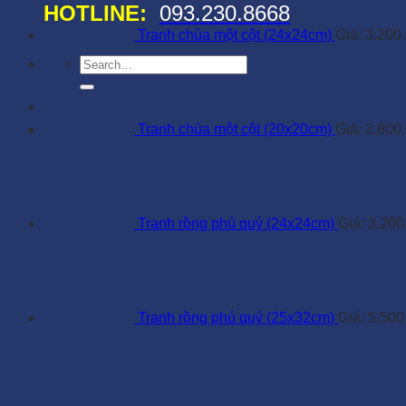
HOTLINE:
093.230.8668
Tranh chùa một cột (24x24cm)
Giá:
3.200
Search
for:
Tranh chùa một cột (20x20cm)
Giá:
2.800
Tranh rồng phú quý (24x24cm)
Giá:
3.200
Tranh rồng phú quý (25x32cm)
Giá:
5.500