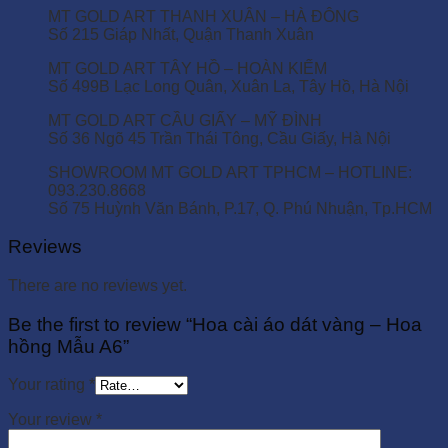
MT GOLD ART THANH XUÂN – HÀ ĐÔNG
Số 215 Giáp Nhất, Quận Thanh Xuân
MT GOLD ART TÂY HỒ – HOÀN KIẾM
Số 499B Lạc Long Quân, Xuân La, Tây Hồ, Hà Nội
MT GOLD ART CẦU GIẤY – MỸ ĐÌNH
Số 36 Ngõ 45 Trần Thái Tông, Cầu Giấy, Hà Nội
SHOWROOM MT GOLD ART TPHCM – HOTLINE:
093.230.8668
Số 75 Huỳnh Văn Bánh, P.17, Q. Phú Nhuận, Tp.HCM
Reviews
There are no reviews yet.
Be the first to review “Hoa cài áo dát vàng – Hoa
hồng Mẫu A6”
Your rating
*
Your review
*