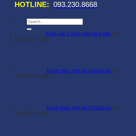
HOTLINE:
093.230.8668
Search
for:
Chậu lan 1 cành dát vàng 24k
Giá:
2.200.000
VNĐ
Tranh chùa một cột (24x24cm)
Giá:
3.200.000
VNĐ
Tranh chùa một cột (20x20cm)
Giá:
2.800.000
VNĐ